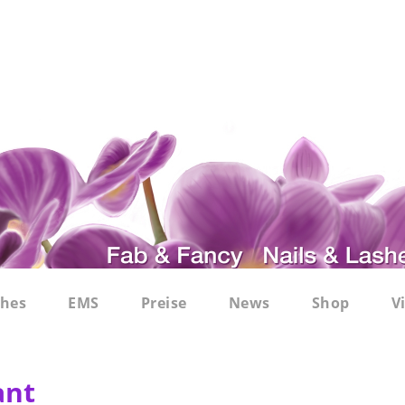
shes
EMS
Preise
News
Shop
V
ant