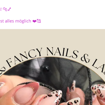
! 🐆💅
st alles möglich ❤️🥰