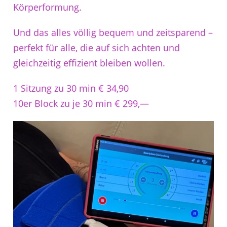
Körperformung.
Und das alles völlig bequem und zeitsparend –
perfekt für alle, die auf sich achten und
gleichzeitig effizient bleiben wollen.
1 Sitzung zu 30 min € 34,90
10er Block zu je 30 min € 299,—