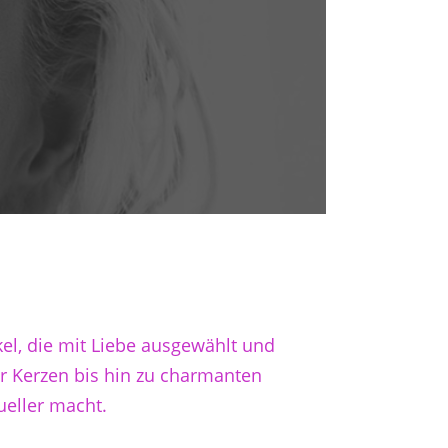
kel, die mit Liebe ausgewählt und
er Kerzen bis hin zu charmanten
ueller macht.