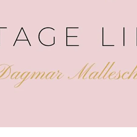
IN ANDAU
AB
NE
7163 Andau
Obstgartengasse 21
C
+43 (0)664 114 52 03