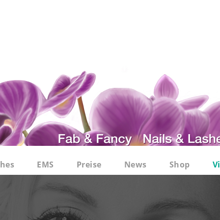
shes
EMS
Preise
News
Shop
V