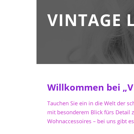
VINTAGE 
Willkommen bei „Vi
Tauchen Sie ein in die Welt der sc
mit besonderem Blick fürs Detail 
Wohnaccessoires – bei uns gibt es