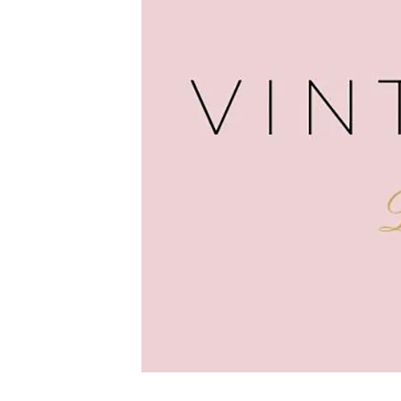
IN BRUCKNEUDORF
2460 Bruckneudorf
Bahnhofplatz 4
+43 (0)664 114 52 03