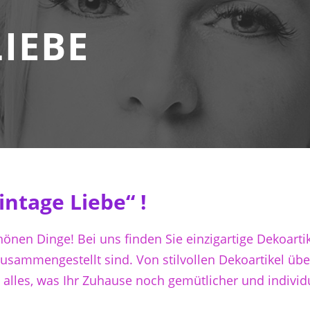
LIEBE
ntage Liebe“ !
hönen Dinge! Bei uns finden Sie einzigartige Dekoarti
zusammengestellt sind. Von stilvollen Dekoartikel üb
 alles, was Ihr Zuhause noch gemütlicher und individ