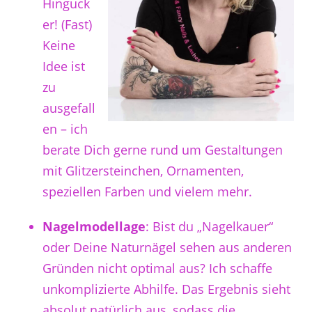
Hinguck
er! (Fast)
Keine
Idee ist
zu
ausgefall
en – ich
berate Dich gerne rund um Gestaltungen
mit Glitzersteinchen, Ornamenten,
speziellen Farben und vielem mehr.
Nagelmodellage
: Bist du „Nagelkauer“
oder Deine Naturnägel sehen aus anderen
Gründen nicht optimal aus? Ich schaffe
unkomplizierte Abhilfe. Das Ergebnis sieht
absolut natürlich aus, sodass die