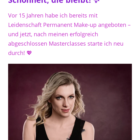
Vor 15 Jahren habe ich bereits mit
Leidenschaft Permanent Make-up angeboten –
und jetzt, nach meinen erfolgreich
abgeschlossen Masterclasses starte ich neu
durch! 💖