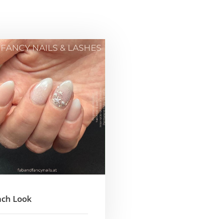
ONNIERE UNSEREN
WSLETTER
heckbox
*
Ich habe die Datenschutzerklärung
lesen *
ch Look