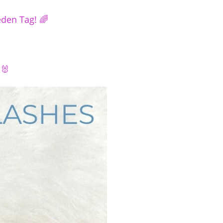
eden Tag! 🌈
🐰