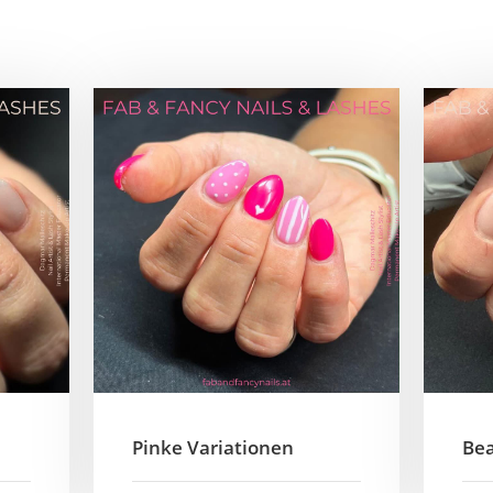
IN ANDAU
AB
NE
7163 Andau
Obstgartengasse 21
C
+43 (0)664 114 52 03
ge
d.malleschitz75@gmail.com
Pinke Variationen
Bea