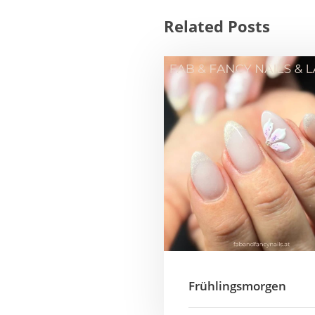
Related Posts
IN BRUCKNEUDORF
2460 Bruckneudorf
Bahnhofplatz 4
+43 (0)664 114 52 03
d.malleschitz75@gmail.com
Frühlingsmorgen